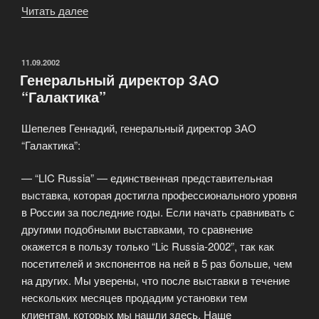
Читать далее
«Международная
специализированная
выставка
LIC
ОПУБЛИКОВАНО
11.09.2002
Генеральный директор ЗАО
RUSSIA»
“Галактика”
Шепелев Геннадий, генеральный директор ЗАО
“Галактика”:
— “LIC Russia” — единственная представительная
выставка, которая достигла профессионального уровня
в России за последние годы. Если начать сравнивать с
другими подобными выставками, то сравнение
окажется в пользу только “Lic Russia-2002”, так как
посетителей и экспонентов на ней в 5 раз больше, чем
на других. Мы уверены, что после выставки в течение
нескольких месяцев продадим установки тем
клиентам, которых мы нашли здесь. Наше