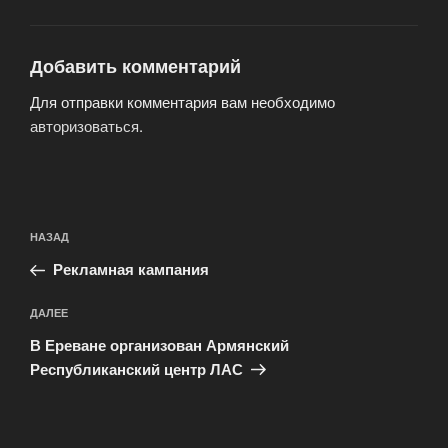
Добавить комментарий
Для отправки комментария вам необходимо
авторизоваться
.
Навигация
Предыдущая
НАЗАД
по
запись:
записям
Рекламная кампания
Следующая
ДАЛЕЕ
запись
В Ереване организован Армянский
Республиканский центр ЛАС