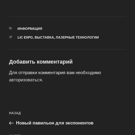
РУБРИКИ
ИНФОРМАЦИЯ
МЕТКИ
LIC EXPO
,
ВЫСТАВКА
,
ЛАЗЕРНЫЕ ТЕХНОЛОГИИ
Добавить комментарий
Для отправки комментария вам необходимо
авторизоваться
.
Навигация
Предыдущая
НАЗАД
по
запись:
записям
Новый павильон для экспонентов