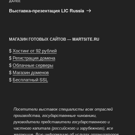
Следующая
ДАЛЕЕ
запись
Выставка-презентация LIC Russia
МАГАЗИН ГОТОВЫХ САЙТОВ — MARTSITE.RU
$
Хостинг от 92 рублей
$
Регистрация домена
$
Облачные серверы
$
Магазин доменов
$
Бесплатный SSL
Посетители выставок специалисты всех отраслей
производства, государственные чиновники,
руководители представители государственного и
частного капитала (российского и зарубежного), все
желающие. Всю информацию об услугах организаторов